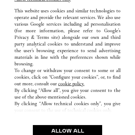
This website uses cookies and similar technologies to
operate and provide the relevant services. We also use
various Google services including ad personalisation
(for more information, please refer to
Google's
Privacy & Terms site
) alongside our own and third
ALLE CARTIER STANDORTE
ITALIEN
MI
MILANO
party analytical cookies to understand and improve
VIA MONTENAPOLEONE 16/A
the user’s browsing experience to send advertising
materials in line with the preferences shown while
browsing.
KUNDENSERVICE
To change or withdraw your consent to some or all
CONTACT US
cookies, click on “Configure your cookies”, or, to find
FAQ
out more, consult our
cookie policy.
By clicking “Allow all”, you give your consent to the
UNSER UNTERNEHMEN
use of the above-mentioned cookies.
KARRIERE
By clicking “Allow technical cookies only”, you give
your consent to the use of technical cookies only.
EINE BOUTIQUE FINDEN
RECHT & DATENSCHUTZ
ALLOW ALL
NUTZUNGSBEDINGUNGEN