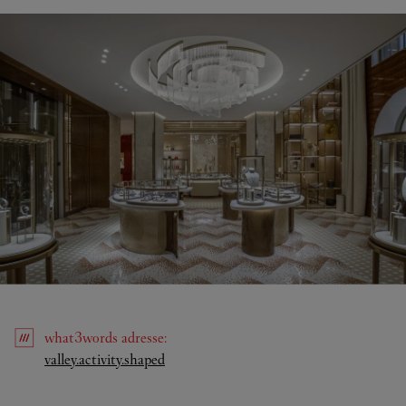
what3words
adresse
:
Link Opens in New Tab
valley.activity.shaped