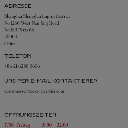
ADRESSE
Shanghai
Shanghai
Jing'an District
No.1266 West Nan Jing Road
No.133 Plaza 66
200041
China
TELEFON
+86 21 6288 0606
UNS PER E-MAIL KONTAKTIEREN
customerservice.cn@cartier.com
ÖFFNUNGSZEITEN
Wochentag
Öffnungszeiten
7/08 
Freitag
10:00
-
22:00