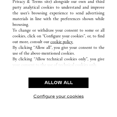
ALLE CARTIER STANDORTE
CHINA
SHANGHAI
Privacy & Terms site
) alongside our own and third
party analytical cookies to understand and improve
NO.1266 WEST NAN JING ROAD
SHANGHAI
the user’s browsing experience to send advertising
materials in line with the preferences shown while
browsing.
KUNDENSERVICE
To change or withdraw your consent to some or all
CONTACT US
cookies, click on “Configure your cookies”, or, to find
FAQ
out more, consult our
cookie policy.
By clicking “Allow all”, you give your consent to the
UNSER UNTERNEHMEN
use of the above-mentioned cookies.
KARRIERE
By clicking “Allow technical cookies only”, you give
your consent to the use of technical cookies only.
EINE BOUTIQUE FINDEN
RECHT & DATENSCHUTZ
ALLOW ALL
NUTZUNGSBEDINGUNGEN
DATENSCHUTZRICHTLINIE
VERKAUFSBEDINGUNGEN
Configure your cookies
Besuchen Sie uns auf Facebook
Besuchen Sie uns auf Twitter
Besuchen Sie uns auf P
Besuchen Sie un
Besuchen 