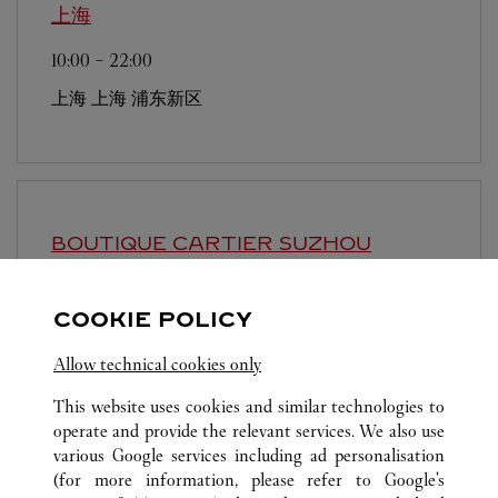
上海
10:00
-
22:00
上海
上海
浦东新区
BOUTIQUE CARTIER
SUZHOU
10:00
-
22:30
COOKIE POLICY
Jiangsu
Suzhou
Gusu District
Allow technical cookies only
This website uses cookies and similar technologies to
operate and provide the relevant services. We also use
various Google services including ad personalisation
(for more information, please refer to
Google's