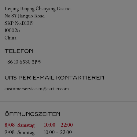
Beijing
Beijing
Chaoyang District
No.87 Jianguo Road
SKP No.D1019
100025
China
TELEFON
+86 10 6530 5199
UNS PER E-MAIL KONTAKTIEREN
customerservice.cn@cartier.com
ÖFFNUNGSZEITEN
Wochentag
Öffnungszeiten
8/08 
Samstag
10:00
-
22:00
9/08 
Sonntag
10:00
-
22:00