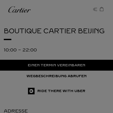
Skip to content
Cartier
Return to Nav
BOUTIQUE CARTIER
BEIJING
10:00
-
22:00
EINEN TERMIN VEREINBAREN
WEGBESCHREIBUNG ABRUFEN
RIDE THERE WITH UBER
ADRESSE