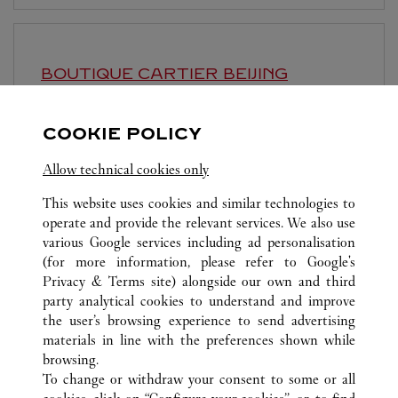
BOUTIQUE CARTIER
BEIJING
10:00
-
22:00
COOKIE POLICY
Beijing
Beijing
Dongcheng District
Allow technical cookies only
This website uses cookies and similar technologies to
operate and provide the relevant services. We also use
various Google services including ad personalisation
(for more information, please refer to
Google's
ALLE CARTIER STANDORTE
CHINA
BEIJING
Privacy & Terms site
) alongside our own and third
party analytical cookies to understand and improve
NO.87 JIANGUO ROAD
BEIJING
the user’s browsing experience to send advertising
materials in line with the preferences shown while
browsing.
KUNDENSERVICE
To change or withdraw your consent to some or all
CONTACT US