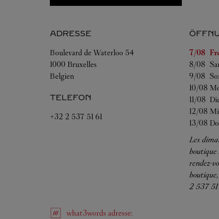
ADRESSE
ÖFFNU
Wochent
Boulevard de Waterloo 54
7/08 
Fr
1000
Bruxelles
8/08 
Sa
Belgien
9/08 
So
10/08 
Mo
TELEFON
11/08 
Di
12/08 
Mi
+32 2 537 51 61
13/08 
Do
Les diman
boutique
rendez-vo
boutique,
2 537 51 
what3words
adresse
: