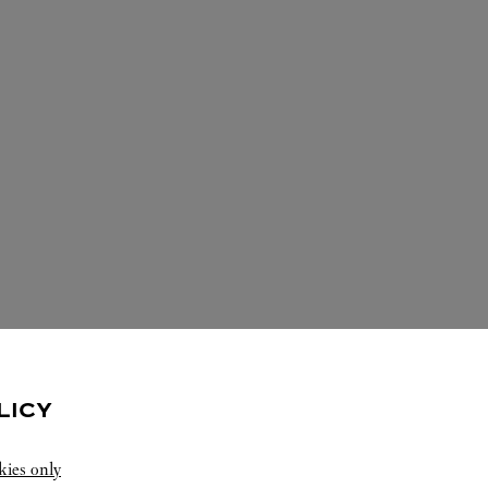
ARE SERVICES IN DIESER CARTIER 
LICY
kies only