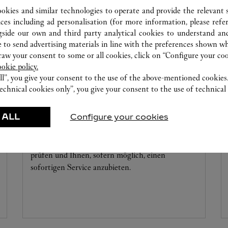
ookies and similar technologies to operate and provide the relevant s
ices including ad personalisation (for more information, please refe
gside our own and third party analytical cookies to understand an
 to send advertising materials in line with the preferences shown wh
w your consent to some or all cookies, click on “Configure your cook
ookie policy.
ll”, you give your consent to the use of the above-mentioned cookies
echnical cookies only”, you give your consent to the use of technical 
UHRMACHERATELIER
 ALL
Configure your cookies
Unsere Cartier Experten stehen Ihnen in dieser
Boutique zur Verfügung, um Ihre Kreationen zu
prüfen und Ihnen, sofern möglich, einen
sofortigen Service anzubieten.