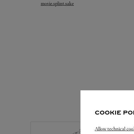
Link Opens in New Tab
movie.splint.sake
VERFÜGB
COOKIE PO
Allow technical coo