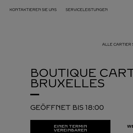
Skip to content
KONTAKTIEREN SIE UNS
SERVICELEISTUNGEN
Return to Nav
ALLE CARTIER
BOUTIQUE CART
BRUXELLES
GEÖFFNET BIS
18:00
EINEN TERMIN
W
VEREINBAREN