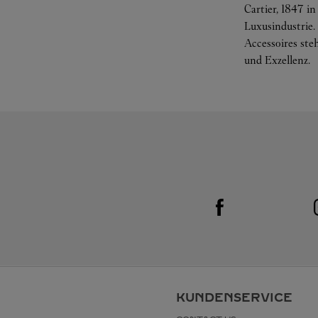
Cartier, 1847 i
Luxusindustrie
Accessoires ste
und Exzellenz.
Visit us on Facebook
Link Opens in New Tab
KUNDENSERVICE