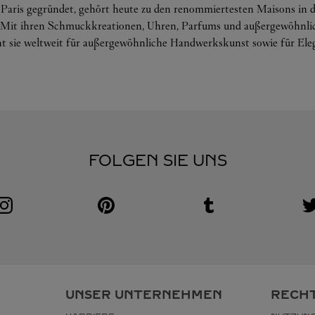
n Paris gegründet, gehört heute zu den renommiertesten Maisons in 
. Mit ihren Schmuckkreationen, Uhren, Parfums und außergewöhnli
ht sie weltweit für außergewöhnliche Handwerkskunst sowie für Eleg
FOLGEN SIE UNS
Visit us on Instagram
Link Opens in New Tab
Visit us on Pinterest
Link Opens in New Tab
Visit us on Tumblr
Link Opens in New Tab
V
L
UNSER UNTERNEHMEN
RECHT