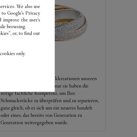
ervices. We also use
r to
Google's Privacy
d improve the user’s
ile browsing.
ies”, or, to find out
.
cookies only.
KUNDENSERVICE
Vertrauen Sie Ihre Schmuckkreationen unseren
Cartier-Experten an, denn nur sie haben die
nötige fachliche Kompetenz, um Ihre
Schmuckstücke zu überprüfen und zu reparieren,
ganz gleich, ob es sich um ein neueres handelt
oder eines, das bereits von Generation zu
Generation weitergegeben wurde.