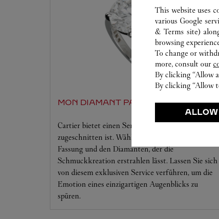
This website uses c
various Google serv
& Terms site
) alon
browsing experience
To change or withdra
more, consult our
c
By clicking “Allow a
By clicking “Allow t
MON DIAMANT PAR CARTIER
ALLOW
Cartier bietet einen Service, der auf Ihre Träume
zugeschnitten ist. Wählen Sie die gewünschte
Fassung und den Diamanten, der die
Schmuckkreation erstrahlen lässt. Lassen Sie sich
von diesem exklusiven Service verführen, um die
Emotion eines einzigartigen Augenblicks zu
spüren.