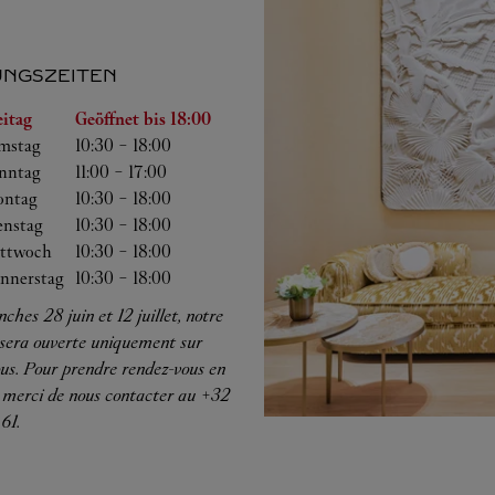
NGSZEITEN
ag
Öffnungszeiten
eitag
Geöffnet bis
18:00
mstag
10:30
-
18:00
nntag
11:00
-
17:00
ntag
10:30
-
18:00
enstag
10:30
-
18:00
ttwoch
10:30
-
18:00
nnerstag
10:30
-
18:00
ches 28 juin et 12 juillet, notre
 sera ouverte uniquement sur
us. Pour prendre rendez-vous en
 merci de nous contacter au +32
61.