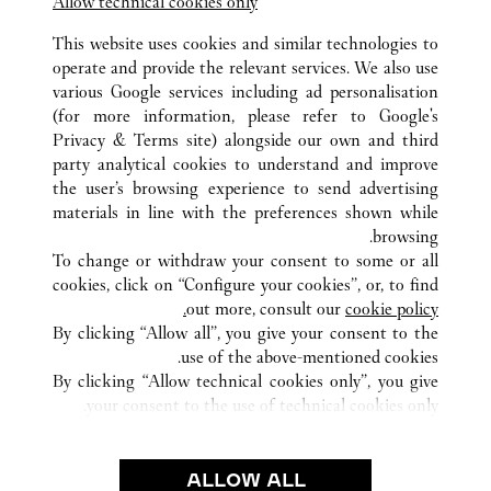
Allow technical cookies only
This website uses cookies and similar technologies to
operate and provide the relevant services. We also use
various Google services including ad personalisation
(for more information, please refer to
Google's
Privacy & Terms site
) alongside our own and third
party analytical cookies to understand and improve
서초구 신반포로 176
كافة مواقع كارتييه
كوريا الجنوبية
서울
the user’s browsing experience to send advertising
materials in line with the preferences shown while
browsing.
خدمة العملاء
To change or withdraw your consent to some or all
شروط الاستخدام
cookies, click on “Configure your cookies”, or, to find
الأسئلة الشائعة
out more, consult our
cookie policy.
By clicking “Allow all”, you give your consent to the
شركتنا
use of the above-mentioned cookies.
وظائف
By clicking “Allow technical cookies only”, you give
your consent to the use of technical cookies only.
البحث عن متجر
الشروط القانونية
ALLOW ALL
شروط الاستخدام