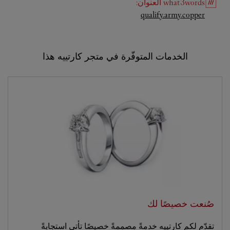
what3words
العنوان
:
Link Opens in New Tab
qualify.army.copper
الخدمات المتوفّرة في متجر كارتييه هذا
صُنعت خصيصًا لك
تقدّم لكم كارتييه خدمةً مصممةً خصيصًا تأتي استجابةً