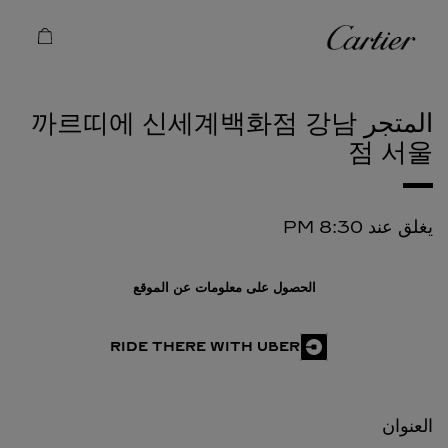
Skip to conten
كارتييه
Return to Na
المتجر 까르띠에 신세계백화점 강남
점
서울
يغلق عند
8:30 PM
الحصول على معلومات عن الموقع
RIDE THERE WITH UBER
العنوان