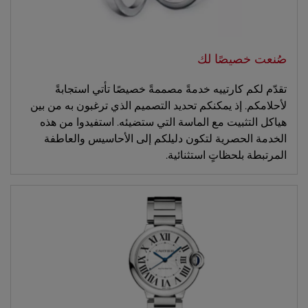
صُنعت خصيصًا لك
تقدّم لكم كارتييه خدمةً مصممةً خصيصًا تأتي استجابةً
لأحلامكم. إذ يمكنكم تحديد التصميم الذي ترغبون به من بين
هياكل التثبيت مع الماسة التي ستضيئه. استفيدوا من هذه
الخدمة الحصرية لتكون دليلكم إلى الأحاسيس والعاطفة
المرتبطة بلحظاتٍ استثنائية.