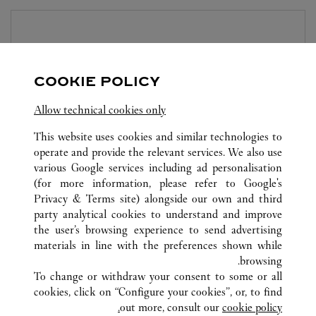
المتجر CARTIER
MARASSI GALLERIA
-
10:00 PM
10:00 AM
COOKIE POLICY
Marassi Galleria, Road 6403, Diyar
Allow technical cookies only
This website uses cookies and similar technologies to
operate and provide the relevant services. We also use
various Google services including ad personalisation
(for more information, please refer to
Google's
Privacy & Terms site
) alongside our own and third
party analytical cookies to understand and improve
الراشد مول
كافة مواقع كارتييه
المملكة العربية السعودية
الخبـــر
the user’s browsing experience to send advertising
materials in line with the preferences shown while
browsing.
خدمة العملاء
To change or withdraw your consent to some or all
شروط الاستخدام
cookies, click on “Configure your cookies”, or, to find
الأسئلة الشائعة
out more, consult our
cookie policy.