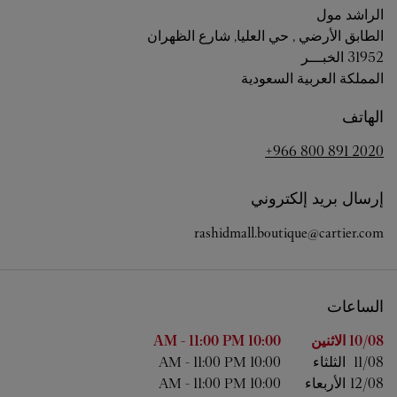
الراشد مول
الطابق الأرضي , حي العليا, شارع الظهران
31952
الخبـــر
المملكة العربية السعودية
الهاتف
+966 800 891 2020
إرسال بريد إلكتروني
rashidmall.boutique@cartier.com
الساعات
اليوم من الأسبوع
الساعات
10/08 
الاثنين
10:00 AM
11:00 PM
-
11/08 
الثلثاء
10:00 AM
11:00 PM
-
12/08 
الأربعاء
10:00 AM
11:00 PM
-