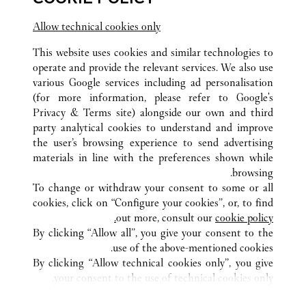
360 Mall
Allow technical cookies only
This website uses cookies and similar technologies to
operate and provide the relevant services. We also use
various Google services including ad personalisation
(for more information, please refer to
Google's
Privacy & Terms site
) alongside our own and third
كافة مواقع كارتييه
الكويت
KUWAIT CITY
party analytical cookies to understand and improve
SALHIYA COMPLEX
the user’s browsing experience to send advertising
materials in line with the preferences shown while
browsing.
خدمة العملاء
To change or withdraw your consent to some or all
شروط الاستخدام
cookies, click on “Configure your cookies”, or, to find
الأسئلة الشائعة
out more, consult our
cookie policy.
By clicking “Allow all”, you give your consent to the
شركتنا
use of the above-mentioned cookies.
وظائف
By clicking “Allow technical cookies only”, you give
your consent to the use of technical cookies only.
البحث عن متجر
الشروط القانونية