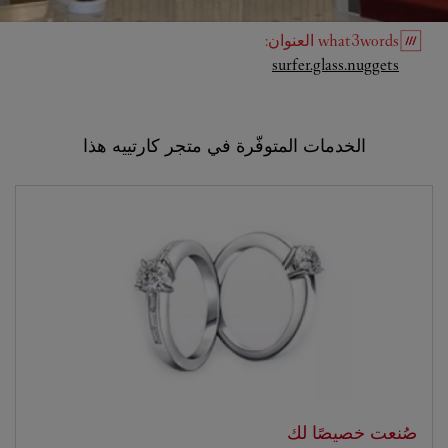
what3words
العنوان
:
Link Opens in New Tab
surfer.glass.nuggets
الخدمات المتوفّرة في متجر كارتييه هذا
صُنعت خصيصًا لك