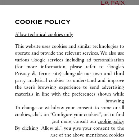
LA PAIX
-
7:00 PM
11:00 AM
COOKIE POLICY
13 rue de la Paix
Allow technical cookies only
This website uses cookies and similar technologies to
operate and provide the relevant services. We also use
various Google services including ad personalisation
(for more information, please refer to
Google's
Privacy & Terms site
) alongside our own and third
كافة مواقع كارتييه
فرنسا
ROISSY-EN-FRANCE (AÉROPORT)
party analytical cookies to understand and improve
PARIS CHARLES-DE-GAULLE, PORTE L TERMINAL 2E
the user’s browsing experience to send advertising
materials in line with the preferences shown while
browsing.
خدمة العملاء
To change or withdraw your consent to some or all
شروط الاستخدام
cookies, click on “Configure your cookies”, or, to find
الأسئلة الشائعة
out more, consult our
cookie policy.
By clicking “Allow all”, you give your consent to the
شركتنا
use of the above-mentioned cookies.