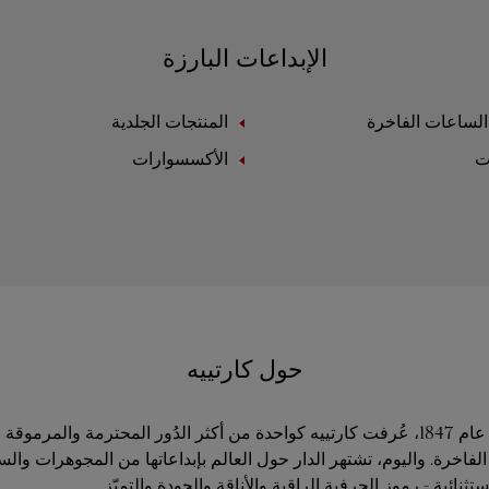
الإبداعات البارزة
لساعات الفاخرة
المنتجات الجلدية
ت
الأكسسوارات
حول كارتييه
منذ تأسيسها في عام 1847، عُرفت كارتييه كواحدة من أكثر الدُور المحترمة والمر
فاخرة. واليوم، تشتهر الدار حول العالم بإبداعاتها من المجوهرات وال
ثنائية - رموز الحرفية الراقية والأناقة والجودة والتميّز.