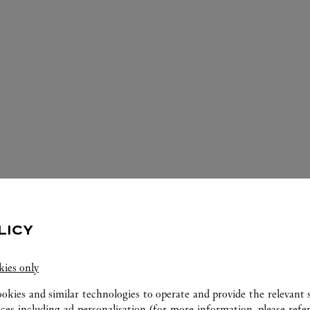
الخدمات المتوفّرة في متجر كارتييه هذا
LICY
kies only
ookies and similar technologies to operate and provide the relevant s
ices including ad personalisation (for more information, please refe