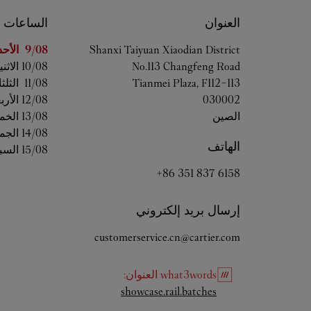
العنوان
الساعات
اليوم من ال
Xiaodian District
Taiyuan
Shanxi
9/08 
الأحد
No.113 Changfeng Road
10/08 
الاثن
Tianmei Plaza, F112-113
11/08 
الثلثا
030002
12/08 
الأرب
الصين
13/08 
الخم
14/08 
الجم
الهاتف
15/08 
السب
+86 351 837 6158
إرسال بريد إلكتروني
customerservice.cn@cartier.com
what3words
العنوان
:
Link Opens in New Tab
showcase.rail.batches