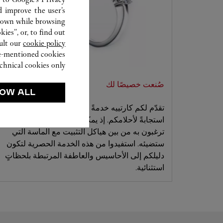
d improve the user’s
hown while browsing.
ies”, or, to find out
ult our
cookie policy.
ve-mentioned cookies.
chnical cookies only.
صُنعت خصيصًا لك
OW ALL
تقدّم لكم كارتييه خدمةً مصممةً خصيصًا تأتي
استجابةً لأحلامكم. إذ يمكنكم تحديد التصميم الذي
ترغبون به من بين هياكل التثبيت مع الماسة التي
ستضيئه. استفيدوا من هذه الخدمة الحصرية لتكون
دليلكم إلى الأحاسيس والعاطفة المرتبطة بلحظاتٍ
استثنائية.