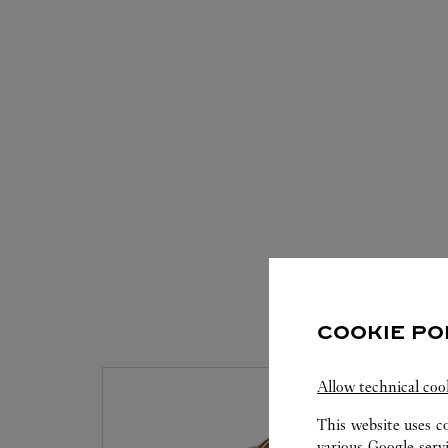
COOKIE PO
Allow technical coo
This website uses c
various Google serv