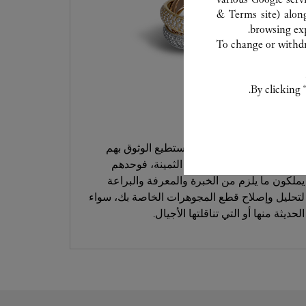
& Terms site
) alon
browsing exp
To change or withdra
By clicking 
خدمة العناية
خبراؤنا في كارتييه هم من تستطيع الوثوق بهم
للتعامل مع قطعك المبتكرة الثمينة، فوحدهم
يملكون ما يلزم من الخبرة والمعرفة والبراعة
لتحليل وإصلاح قطع المجوهرات الخاصة بك، سواء
الحديثة منها أو التي تناقلتها الأجيال.