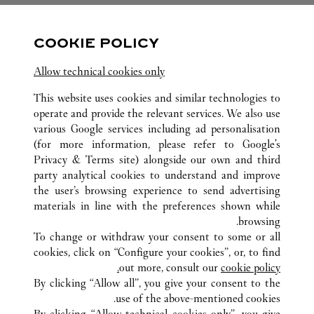
متابعتنا
COOKIE POLICY
ink Opens in New Tab
Visit us on Twitter
Link Opens in New Tab
Visit us on Pinterest
Link Opens in New Tab
Visit us on Facebook
Allow technical cookies only
ink Opens in New Tab
Visit us on Youtube
Link Opens in New Tab
Visit us on Tumblr
Link Opens in New Tab
Visit us on Instagram
This website uses cookies and similar technologies to
operate and provide the relevant services. We also use
various Google services including ad personalisation
(for more information, please refer to
Google's
Privacy & Terms site
) alongside our own and third
كافة مواقع كارتييه
الصين
SHANDONG
JINAN
party analytical cookies to understand and improve
NO.1 TIAN DI TAN STREET
the user’s browsing experience to send advertising
materials in line with the preferences shown while
browsing.
خدمة العملاء
To change or withdraw your consent to some or all
شروط الاستخدام
cookies, click on “Configure your cookies”, or, to find
الأسئلة الشائعة
out more, consult our
cookie policy.
By clicking “Allow all”, you give your consent to the
شركتنا
use of the above-mentioned cookies.
وظائف
By clicking “Allow technical cookies only”, you give