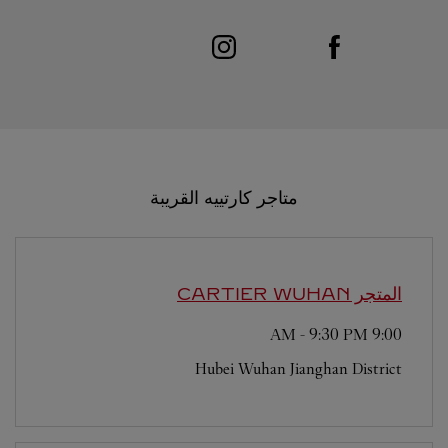
Link Opens in New Tab
Visit us on Instagram
Link Opens in New Tab
Visit us on Facebook
متاجر كارتييه القريبة
المتجر CARTIER
WUHAN
-
9:30 PM
9:00 AM
Hubei
Wuhan
Jianghan District