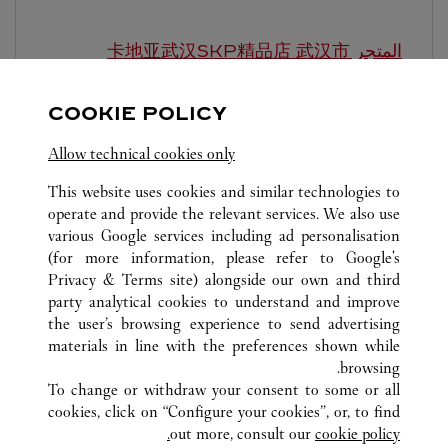
المتجر 卡地亚武汉SKP精品店
武汉市
-
10:00 PM
10:00 AM
COOKIE POLICY
湖北省
武汉市
武昌区
Allow technical cookies only
This website uses cookies and similar technologies to
operate and provide the relevant services. We also use
various Google services including ad personalisation
(for more information, please refer to
Google's
Privacy & Terms site
) alongside our own and third
كافة مواقع كارتييه
الصين
HUBEI
WUHAN
party analytical cookies to understand and improve
668 JINGHAN AVENUE
the user’s browsing experience to send advertising
materials in line with the preferences shown while
browsing.
خدمة العملاء
To change or withdraw your consent to some or all
شروط الاستخدام
cookies, click on “Configure your cookies”, or, to find
الأسئلة الشائعة
out more, consult our
cookie policy.