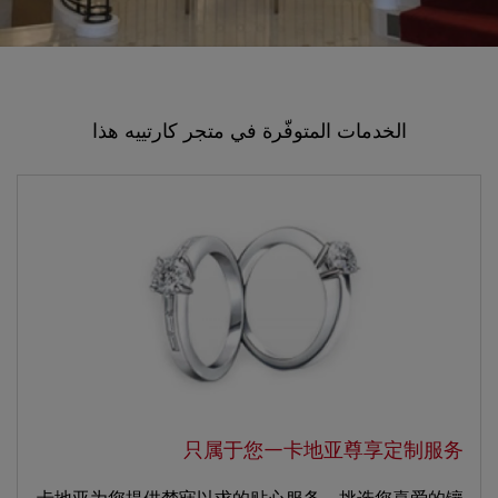
الخدمات المتوفّرة في متجر كارتييه هذا
只属于您—卡地亚尊享定制服务