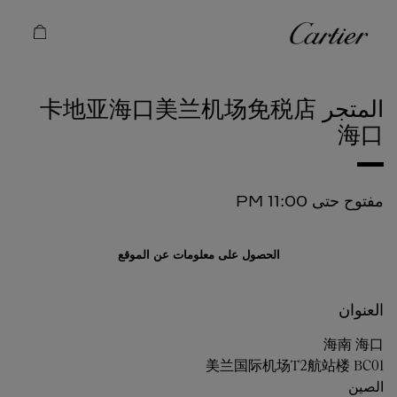
Skip to conten
كارتييه
Return to Na
المتجر 卡地亚海口美兰机场免税店
海口
مفتوح حتى
11:00 PM
الحصول على معلومات عن الموقع
العنوان
海南
海口
美兰国际机场T2航站楼 BC01
الصين