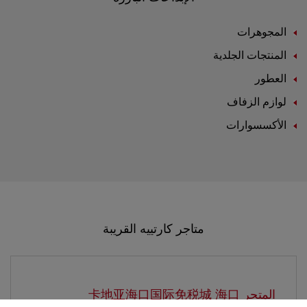
المجوهرات
المنتجات الجلدية
العطور
لوازم الزفاف
الأكسسوارات
متاجر كارتييه القريبة
المتجر 卡地亚海口国际免税城
海口