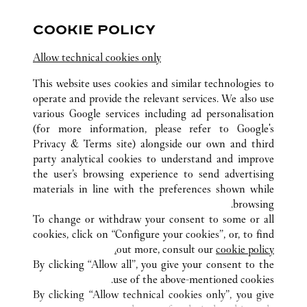
مفتوح حتى
10:00 PM
COOKIE POLICY
海南
海口
秀英
Allow technical cookies only
This website uses cookies and similar technologies to
operate and provide the relevant services. We also use
various Google services including ad personalisation
(for more information, please refer to
Google's
Privacy & Terms site
) alongside our own and third
كافة مواقع كارتييه
الصين
HAINAN
海口
party analytical cookies to understand and improve
美兰国际机场T2航站楼 BC01
the user’s browsing experience to send advertising
materials in line with the preferences shown while
browsing.
خدمة العملاء
To change or withdraw your consent to some or all
شروط الاستخدام
cookies, click on “Configure your cookies”, or, to find
الأسئلة الشائعة
out more, consult our
cookie policy.
By clicking “Allow all”, you give your consent to the
شركتنا
use of the above-mentioned cookies.
وظائف
By clicking “Allow technical cookies only”, you give