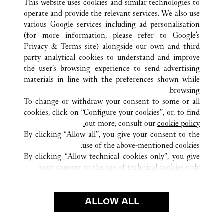
This website uses cookies and similar technologies to
operate and provide the relevant services. We also use
various Google services including ad personalisation
(for more information, please refer to
Google's
Privacy & Terms site
) alongside our own and third
party analytical cookies to understand and improve
豊島区
كافة مواقع كارتييه
اليابان
東京都
the user’s browsing experience to send advertising
materials in line with the preferences shown while
browsing.
خدمة العملاء
To change or withdraw your consent to some or all
الاتصال بنا
cookies, click on “Configure your cookies”, or, to find
FAQ
out more, consult our
cookie policy.
By clicking “Allow all”, you give your consent to the
شركتنا
use of the above-mentioned cookies.
وظائف
By clicking “Allow technical cookies only”, you give
your consent to the use of technical cookies only.
البحث عن متجر
الشروط القانونية
ALLOW ALL
شروط الاستخدام
إشعار الخصوصية