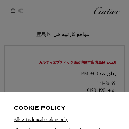
Skip to conten
كارتييه
Return to Na
1 مواقع كارتييه في 豊島区
المتجر カルティエブティック西武池袋本店
豊島区
يغلق عند
8:00 PM
171-8569
0120-190-455
営業日、営業時間は変更になる場合がございま
す。お電話はカルティエカスタマーサービスセン
COOKIE POLICY
ターにて専任アンバサダーが承ります。なお、お
Allow technical cookies only
電話での作品のお取置きは承っておりません。