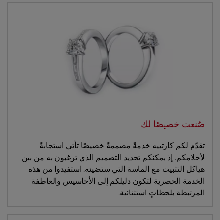
صُنعت خصيصًا لك
تقدّم لكم كارتييه خدمةً مصممةً خصيصًا تأتي استجابةً
لأحلامكم. إذ يمكنكم تحديد التصميم الذي ترغبون به من بين
هياكل التثبيت مع الماسة التي ستضيئه. استفيدوا من هذه
الخدمة الحصرية لتكون دليلكم إلى الأحاسيس والعاطفة
المرتبطة بلحظاتٍ استثنائية.