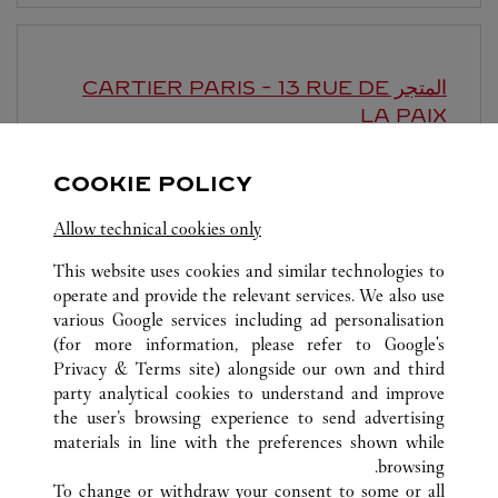
المتجر CARTIER
PARIS - 13 RUE DE
LA PAIX
-
7:00 PM
12:00 PM
COOKIE POLICY
13 rue de la Paix
Allow technical cookies only
This website uses cookies and similar technologies to
operate and provide the relevant services. We also use
various Google services including ad personalisation
(for more information, please refer to
Google's
Privacy & Terms site
) alongside our own and third
كافة مواقع كارتييه
فرنسا
PARIS
party analytical cookies to understand and improve
51 RUE FRANÇOIS 1ER
the user’s browsing experience to send advertising
materials in line with the preferences shown while
browsing.
خدمة العملاء
To change or withdraw your consent to some or all