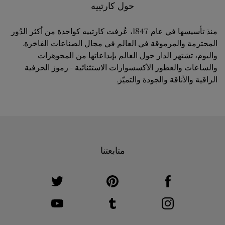
حول كارتييه
منذ تأسيسها في عام 1847، عُرفت كارتييه كواحدة من أكثر الدُور
المحترمة والمرموقة في العالم في مجال الصناعات الفاخرة.
واليوم، تشتهر الدار حول العالم بإبداعاتها من المجوهرات
والساعات والعطور الأكسسوارات الاستثنائية - رموز الحرفية
الراقية والأناقة والجودة والتميّز.
متابعتنا
ink Opens in New Tab
Visit us on Twitter
Link Opens in New Tab
Visit us on Pinterest
Link Opens in New Tab
Visit us on Facebook
ink Opens in New Tab
Visit us on Youtube
Link Opens in New Tab
Visit us on Tumblr
Link Opens in New Tab
Visit us on Instagram