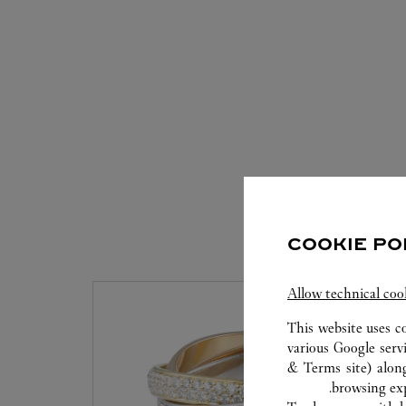
COOKIE PO
Allow technical coo
This website uses c
various Google serv
& Terms site
) alon
browsing exp