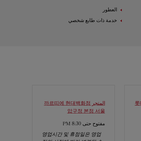
العطور
خدمة ذات طابع شخصي
المتجر 까르띠에 현대백화점
압구정 본점
서울
مفتوح حتى
8:30 PM
영업시간 및 휴점일은 영업