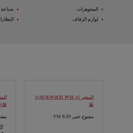
المجوهرات
صناعة ا
لوازم الزفاف
النظارا
المتجر 신세계면세점 본점
서
서울
울
مفتوح حتى
8:30 PM
مفت
업