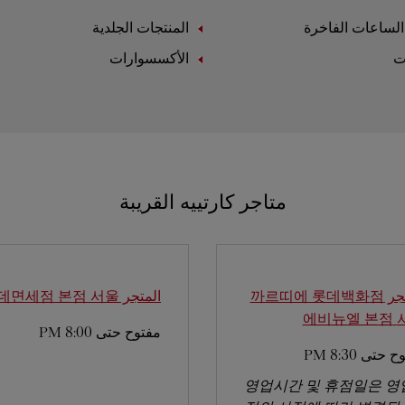
لساعات الفاخرة
المنتجات الجلدية
ت
الأكسسوارات
متاجر كارتييه القريبة
المتجر 까르띠에 롯데백화점
المتجر 롯데면세점 본점
서울
에비뉴엘 본점
مفتوح حتى
8:00 PM
وح حتى
8:30 PM
영업시간 및 휴점일은 영