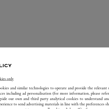
الخدمات المتوفّرة في متجر كارتييه هذا
LICY
kies only
ookies and similar technologies to operate and provide the relevant s
ices including ad personalisation (for more information, please refe
gside our own and third party analytical cookies to understand an
erience to send advertising materials in line with the preferences s