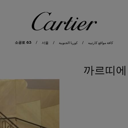
كارتييه
소공로 63
كافة مواقع كارتييه
كوريا الجنوبية
서울
까르띠에 신세