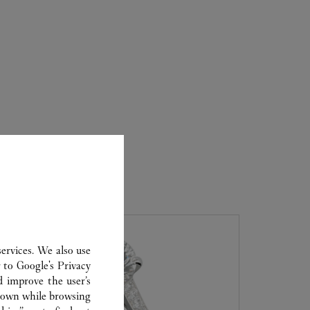
ervices. We also use
r to
Google's Privacy
d improve the user’s
hown while browsing.