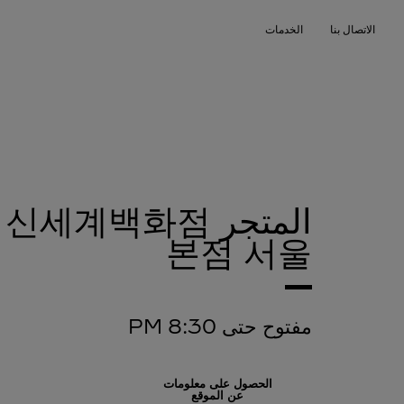
Skip to conten
الاتصال بنا
الخدمات
Return to Na
المتجر 계백화점
본점
서울
مفتوح حتى
8:30 PM
الحصول على معلومات
عن الموقع