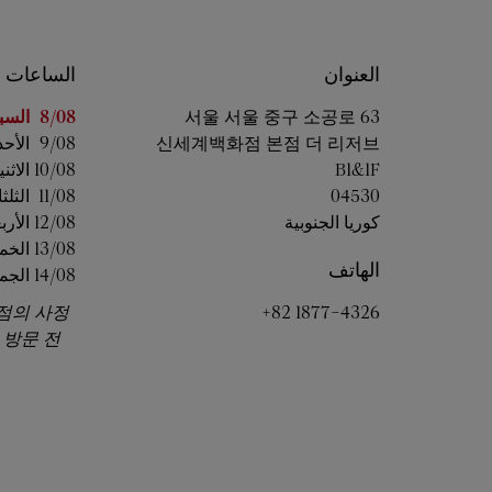
العنوان
الساعات
اليوم من ال
소공로 63
중구
서울
서울
8/08 
السب
신세계백화점 본점 더 리저브
9/08 
الأحد
B1&1F
10/08 
الاثن
04530
11/08 
الثلثا
كوريا الجنوبية
12/08 
الأرب
13/08 
الخم
الهاتف
14/08 
الجم
점의 사정
+82 1877-4326
 방문 전