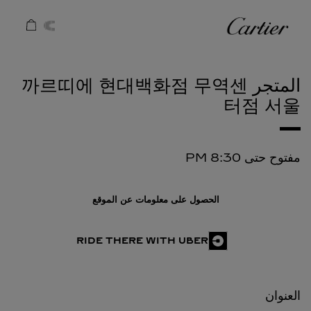
Skip to conten
كارتييه
Return to Na
المتجر 까르띠에 현대백화점 무역센
터점
서울
مفتوح حتى
8:30 PM
الحصول على معلومات عن الموقع
RIDE THERE WITH UBER
العنوان