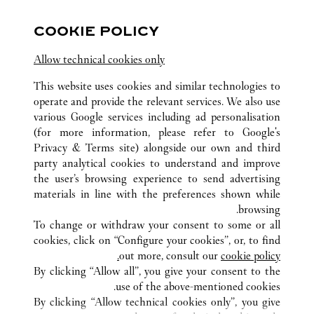
مفتوح حتى
8:30 PM
COOKIE POLICY
영업시간 및 휴점일은 영업점의 사정에 따라 변경
될 수 있으므로 방문 전 문의 요망.
Allow technical cookies only
This website uses cookies and similar technologies to
operate and provide the relevant services. We also use
various Google services including ad personalisation
(for more information, please refer to
Google's
Privacy & Terms site
) alongside our own and third
party analytical cookies to understand and improve
강남구 테헤란로 517
كافة مواقع كارتييه
كوريا الجنوبية
서울
the user’s browsing experience to send advertising
materials in line with the preferences shown while
browsing.
خدمة العملاء
To change or withdraw your consent to some or all
الاتصال بنا
cookies, click on “Configure your cookies”, or, to find
FAQ
out more, consult our
cookie policy.
By clicking “Allow all”, you give your consent to the
شركتنا
use of the above-mentioned cookies.
وظائف
By clicking “Allow technical cookies only”, you give