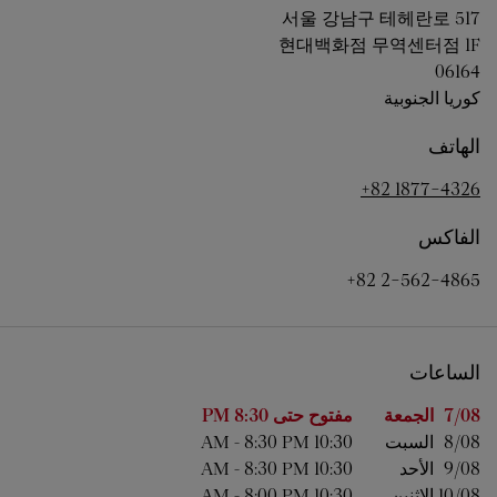
서울
강남구 테헤란로 517
현대백화점 무역센터점 1F
06164
كوريا الجنوبية
الهاتف
+82 1877-4326
الفاكس
+82 2-562-4865
الساعات
اليوم من الأسبوع
الساعات
7/08 
الجمعة
مفتوح حتى
8:30 PM
8/08 
السبت
10:30 AM
8:30 PM
-
9/08 
الأحد
10:30 AM
8:30 PM
-
10/08 
الاثنين
10:30 AM
8:00 PM
-