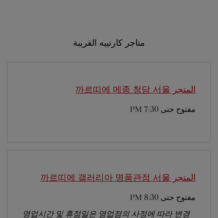
متاجر كارتييه القريبة
المتجر 까르띠에 메종 청담
서울
مفتوح حتى
7:30 PM
المتجر 까르띠에 갤러리아 명품관점
서울
مفتوح حتى
8:30 PM
영업시간 및 휴점일은 영업점의 사정에 따라 변경