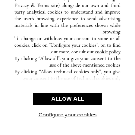
كافة مواقع كارتييه
المكسيك
CIUDAD DE MÉXICO
Privacy & Terms site
) alongside our own and third
PRESIDENTE MASARYK 465
party analytical cookies to understand and improve
CIUDAD DE MEXICO
the user’s browsing experience to send advertising
materials in line with the preferences shown while
browsing.
خدمة العملاء
To change or withdraw your consent to some or all
الاتصال بنا
cookies, click on “Configure your cookies”, or, to find
FAQ
out more, consult our
cookie policy.
By clicking “Allow all”, you give your consent to the
شركتنا
use of the above-mentioned cookies.
وظائف
By clicking “Allow technical cookies only”, you give
your consent to the use of technical cookies only.
البحث عن متجر
الشروط القانونية
ALLOW ALL
شروط الاستخدام
إشعار الخصوصية
شروط البيع
Configure your cookies
زيارتنا على Facebook
زيارتنا على Twitter
زيارتنا على Pinterest
زيارتنا على YouTube
زيارتنا على nstagram