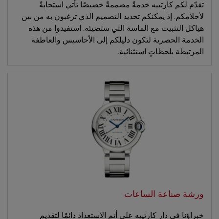
تقدّم لكم كارتييه خدمةً مصممةً خصيصًا تأتي استجابةً
لأحلامكم. إذ يمكنكم تحديد التصميم الذي ترغبون به من بين
هياكل التثبيت مع الماسة التي ستضيئه. استفيدوا من هذه
الخدمة الحصرية لتكون دليلكم إلى الأحاسيس والعاطفة
المرتبطة بلحظاتٍ استثنائية.
ورشة صناعة الساعات
خبراؤنا في دار كارتييه على أتم الاستعداد دائمًا لتقديم