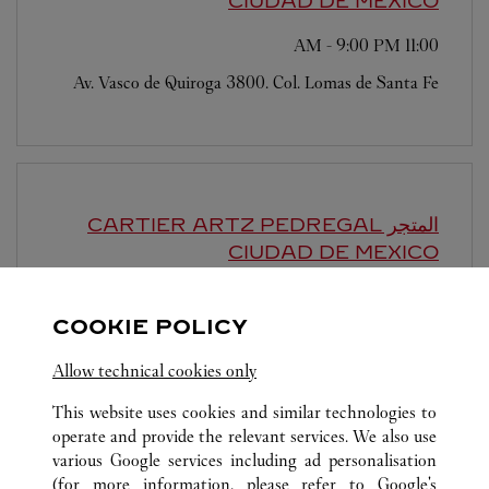
CIUDAD DE MEXICO
-
9:00 PM
11:00 AM
Av. Vasco de Quiroga 3800. Col. Lomas de Santa Fe
المتجر CARTIER ARTZ PEDREGAL
CIUDAD DE MEXICO
-
8:00 PM
11:00 AM
COOKIE POLICY
Periferico Sur 3720
Allow technical cookies only
This website uses cookies and similar technologies to
operate and provide the relevant services. We also use
various Google services including ad personalisation
(for more information, please refer to
Google's