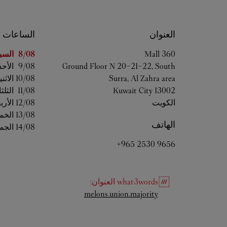
العنوان
الساعات
اليوم من ال
360 Mall
8/08 
السب
Ground Floor N 20-21-22, South
9/08 
الأحد
Surra, Al Zahra area
10/08 
الاثن
13002
Kuwait City
11/08 
الثلثا
الكويت
12/08 
الأرب
13/08 
الخم
الهاتف
14/08 
الجم
+965 2530 9656
what3words
العنوان
:
Link Opens in New Tab
melons.union.majority