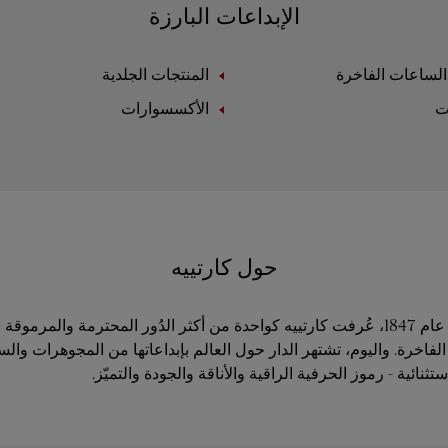
الإبداعات البارزة
لساعات الفاخرة
المنتجات الجلدية
ت
الأكسسوارات
حول كارتييه
منذ تأسيسها في عام 1847، عُرفت كارتييه كواحدة من أكثر الدُور المحترمة والمر
فاخرة. واليوم، تشتهر الدار حول العالم بإبداعاتها من المجوهرات وال
ثنائية - رموز الحرفية الراقية والأناقة والجودة والتميّز.