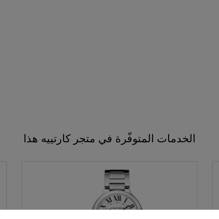
الخدمات المتوفّرة في متجر كارتييه هذا