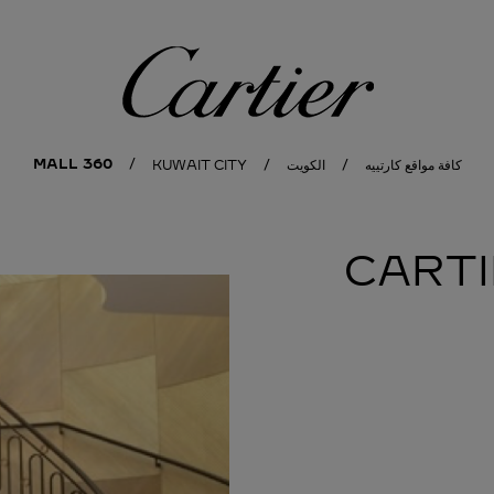
كارتييه
360 MALL
كافة مواقع كارتييه
الكويت
KUWAIT CITY