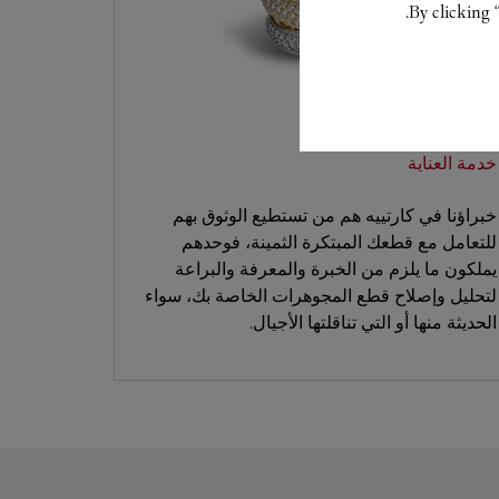
By clicking 
خدمة العناية
خبراؤنا في كارتييه هم من تستطيع الوثوق بهم
للتعامل مع قطعك المبتكرة الثمينة، فوحدهم
يملكون ما يلزم من الخبرة والمعرفة والبراعة
لتحليل وإصلاح قطع المجوهرات الخاصة بك، سواء
الحديثة منها أو التي تناقلتها الأجيال.