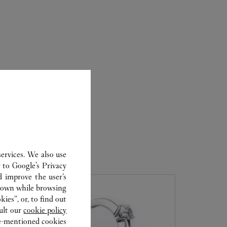
ervices. We also use
r to
Google's Privacy
d improve the user’s
hown while browsing.
ies”, or, to find out
ult our
cookie policy.
ve-mentioned cookies.