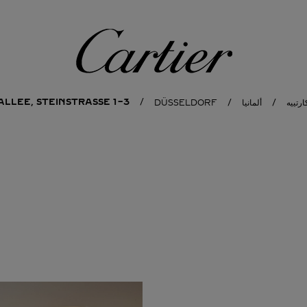
كارتييه
LLEE, STEINSTRASSE 1-3
ارتييه
ألمانيا
DÜSSELDORF