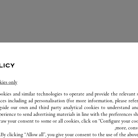
LICY
kies only
الخدمات المتوفّرة في متجر كارتييه هذا
ookies and similar technologies to operate and provide the relevant s
ices including ad personalisation (for more information, please refe
gside our own and third party analytical cookies to understand an
erience to send advertising materials in line with the preferences s
w your consent to some or all cookies, click on “Configure your cook
more, cons
By clicking “Allow all”, you give your consent to the use of the abo