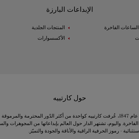
الإبداعات البارزة
لساعات الفاخرة
المنتجات الجلدية
ت
الأكسسوارات
حول كارتييه
منذ تأسيسها في عام 1847، عُرفت كارتييه كواحدة من أكثر الدُور المحترمة والمر
فاخرة. واليوم، تشتهر الدار حول العالم بإبداعاتها من المجوهرات وال
ثنائية - رموز الحرفية الراقية والأناقة والجودة والتميّز.