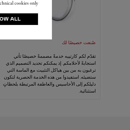
chnical cookies only.
OW ALL
صُنعت خصيصًا لك
تقدّم لكم كارتييه خدمةً مصممةً خصيصًا تأتي
استجابةً لأحلامكم. إذ يمكنكم تحديد التصميم الذي
ترغبون به من بين هياكل التثبيت مع الماسة التي
ستضيئه. استفيدوا من هذه الخدمة الحصرية لتكون
دليلكم إلى الأحاسيس والعاطفة المرتبطة بلحظاتٍ
استثنائية.