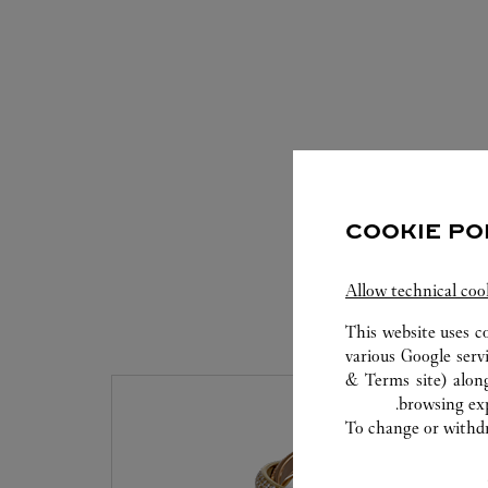
COOKIE PO
Allow technical coo
This website uses c
various Google serv
& Terms site
) alon
browsing exp
To change or withdra