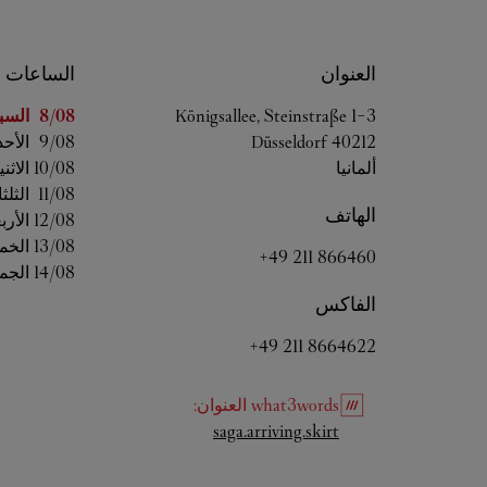
العنوان
الساعات
اليوم من ال
Königsallee, Steinstraße 1-3
8/08 
السب
40212
Düsseldorf
9/08 
الأحد
ألمانيا
10/08 
الاثن
11/08 
الثلثا
الهاتف
12/08 
الأرب
13/08 
الخم
+49 211 866460
14/08 
الجم
الفاكس
+49 211 8664622
what3words
العنوان
:
Link Opens in New Tab
saga.arriving.skirt