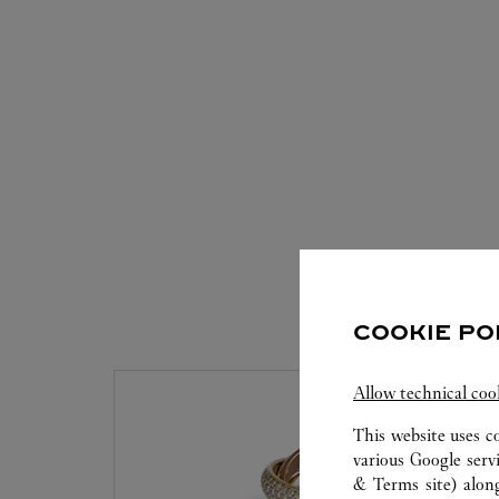
COOKIE PO
Allow technical coo
This website uses c
various Google serv
& Terms site
) alon