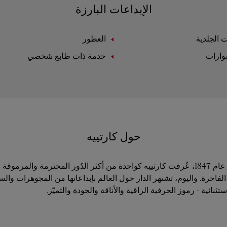
الإبداعات البارزة
ت الجلدية
العطور
وارات
خدمة ذات طابع شخصي
حول كارتييه
منذ تأسيسها في عام 1847، عُرفت كارتييه كواحدة من أكثر الدُور المحترمة والمر
فاخرة. واليوم، تشتهر الدار حول العالم بإبداعاتها من المجوهرات وال
ثنائية - رموز الحرفية الراقية والأناقة والجودة والتميّز.