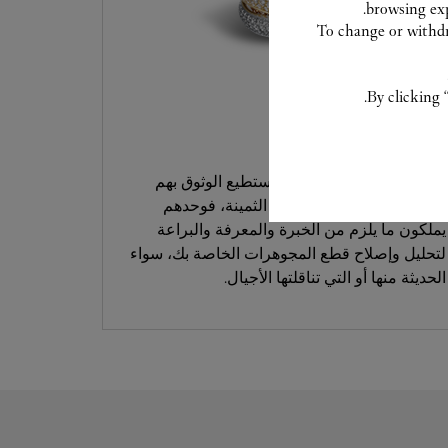
browsing exp
To change or withdra
By clicking 
خدمة العناية
خبراؤنا في كارتييه هم من تستطيع الوثوق بهم
للتعامل مع قطعك المبتكرة الثمينة، فوحدهم
يملكون ما يلزم من الخبرة والمعرفة والبراعة
لتحليل وإصلاح قطع المجوهرات الخاصة بك، سواء
الحديثة منها أو التي تناقلتها الأجيال.