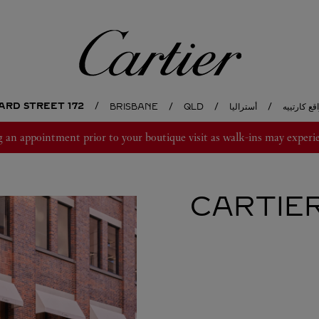
كارتييه
172 EDWARD STREET
قع كارتييه
أستراليا
QLD
BRISBANE
 appointment prior to your boutique visit as walk-ins may experie