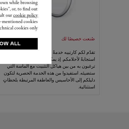
hown while browsing.
ies”, or, to find out
ult our
cookie policy.
ve-mentioned cookies.
chnical cookies only.
صُنعت خصيصًا لك
OW ALL
تقدّم لكم كارتييه خدمةً مصممةً خصيصًا تأتي
استجابةً لأحلامكم. إذ يمكنكم تحديد التصميم الذي
ترغبون به من بين هياكل التثبيت مع الماسة التي
ستضيئه. استفيدوا من هذه الخدمة الحصرية لتكون
دليلكم إلى الأحاسيس والعاطفة المرتبطة بلحظاتٍ
استثنائية.