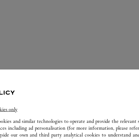
الخدمات المتوفّرة في متجر كارتييه هذا
LICY
kies only
ookies and similar technologies to operate and provide the relevant s
ices including ad personalisation (for more information, please refe
gside our own and third party analytical cookies to understand an