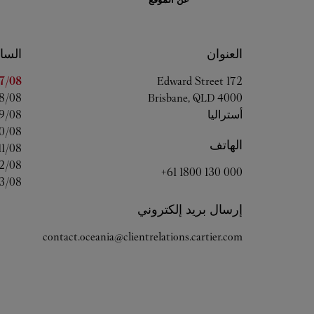
العنوان
السا
اليوم
7/08 
172 Edward Street
8/08 
Brisbane
,
QLD
4000
أستراليا
9/08 
0/08 
الهاتف
11/08 
2/08 
+61 1800 130 000
3/08 
إرسال بريد إلكتروني
contact.oceania@clientrelations.cartier.com