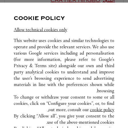
المتجر CARTIER
NINGBO
-
10:00 PM
10:00 AM
COOKIE POLICY
Zhejiang
Ningbo
Haishu District
Allow technical cookies only
This website uses cookies and similar technologies to
operate and provide the relevant services. We also use
various Google services including ad personalisation
(for more information, please refer to
Google's
Privacy & Terms site
) alongside our own and third
كافة مواقع كارتييه
الصين
ZHEJIANG
NINGBO
party analytical cookies to understand and improve
NO.189, HAIYAN NORTH ROAD
the user’s browsing experience to send advertising
materials in line with the preferences shown while
browsing.
خدمة العملاء
To change or withdraw your consent to some or all
الاتصال بنا
cookies, click on “Configure your cookies”, or, to find
FAQ
out more, consult our
cookie policy.
By clicking “Allow all”, you give your consent to the
شركتنا
use of the above-mentioned cookies.
وظائف