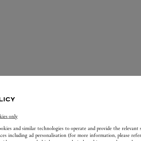
LICY
الخدمات المتوفّرة في متجر كارتييه هذا
kies only
ookies and similar technologies to operate and provide the relevant s
ices including ad personalisation (for more information, please refe