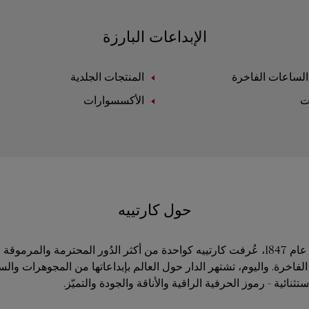
الإبداعات البارزة
لساعات الفاخرة
المنتجات الجلدية
ت
الأكسسوارات
حول كارتييه
منذ تأسيسها في عام 1847، عُرفت كارتييه كواحدة من أكثر الدُور المحترمة والمر
فاخرة. واليوم، تشتهر الدار حول العالم بإبداعاتها من المجوهرات وال
ثنائية - رموز الحرفية الراقية والأناقة والجودة والتميّز.