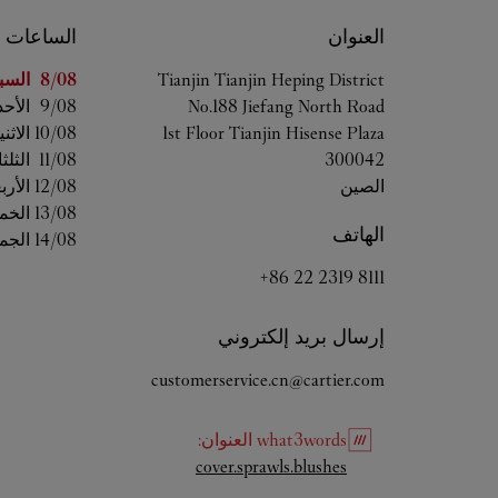
العنوان
الساعات
اليوم من ال
Heping District
Tianjin
Tianjin
8/08 
السب
No.188 Jiefang North Road
9/08 
الأحد
1st Floor Tianjin Hisense Plaza
10/08 
الاثن
300042
11/08 
الثلثا
الصين
12/08 
الأرب
13/08 
الخم
الهاتف
14/08 
الجم
+86 22 2319 8111
إرسال بريد إلكتروني
customerservice.cn@cartier.com
what3words
العنوان
:
Link Opens in New Tab
cover.sprawls.blushes