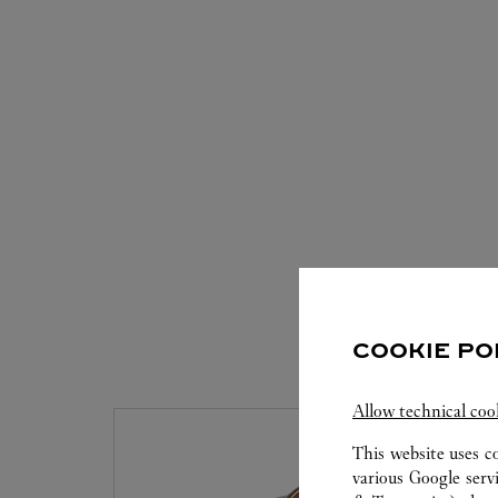
COOKIE PO
Allow technical coo
This website uses c
various Google serv