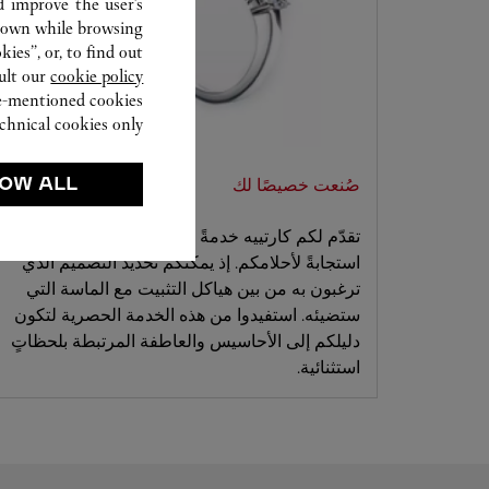
d improve the user’s
hown while browsing.
ies”, or, to find out
ult our
cookie policy.
ve-mentioned cookies.
chnical cookies only.
OW ALL
صُنعت خصيصًا لك
تقدّم لكم كارتييه خدمةً مصممةً خصيصًا تأتي
استجابةً لأحلامكم. إذ يمكنكم تحديد التصميم الذي
ترغبون به من بين هياكل التثبيت مع الماسة التي
ستضيئه. استفيدوا من هذه الخدمة الحصرية لتكون
دليلكم إلى الأحاسيس والعاطفة المرتبطة بلحظاتٍ
استثنائية.