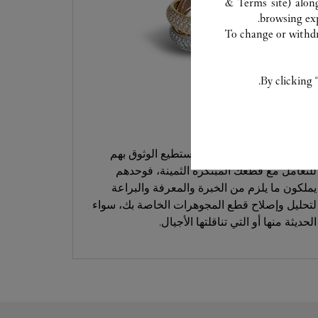
& Terms site
) alon
browsing exp
To change or withdra
By clicking 
خدمة العناية
خبراؤنا في كارتييه هم من تستطيع الوثوق بهم
للتعامل مع قطعك المبتكرة الثمينة، فوحدهم
يملكون ما يلزم من الخبرة والمعرفة والبراعة
لتحليل وإصلاح قطع المجوهرات الخاصة بك، سواء
الحديثة منها أو التي تناقلتها الأجيال.