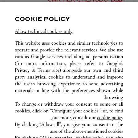
-
10:00 PM
10:00 AM
COOKIE POLICY
Sichuan
Chengdu
Jinjiang District
Allow technical cookies only
This website uses cookies and similar technologies to
operate and provide the relevant services. We also use
various Google services including ad personalisation
(for more information, please refer to
Google's
Privacy & Terms site
) alongside our own and third
كافة مواقع كارتييه
الصين
SICHUAN
CHENGDU
party analytical cookies to understand and improve
天府大道北段2001(临)号
the user’s browsing experience to send advertising
materials in line with the preferences shown while
browsing.
خدمة العملاء
To change or withdraw your consent to some or all
الاتصال بنا
cookies, click on “Configure your cookies”, or, to find
FAQ
out more, consult our
cookie policy.
By clicking “Allow all”, you give your consent to the
شركتنا
use of the above-mentioned cookies.
وظائف
By clicking “Allow technical cookies only”, you give