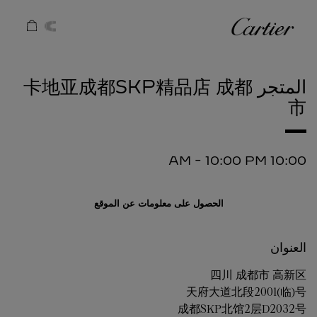
Skip to conten
كارتييه
Return to Na
المتجر 卡地亚成都SKP精品店
成都
市
-
10:00 PM
10:00 AM
الحصول على معلومات عن الموقع
العنوان
四川
成都市
高新区
天府大道北段2001(临)号
成都SKP北馆2层D2032号