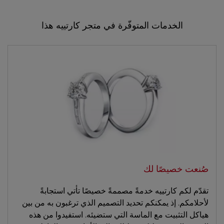
الخدمات المتوفّرة في متجر كارتييه هذا
صُنعت خصيصًا لك
تقدّم لكم كارتييه خدمةً مصممةً خصيصًا تأتي استجابةً
لأحلامكم. إذ يمكنكم تحديد التصميم الذي ترغبون به من بين
هياكل التثبيت مع الماسة التي ستضيئه. استفيدوا من هذه