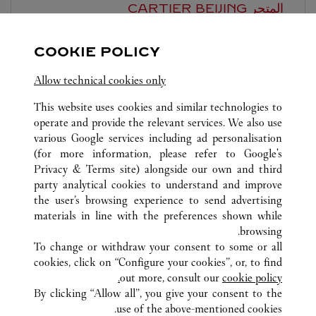
المتجر CARTIER
BEIJING
مفتوح حتى
10:00 PM
COOKIE POLICY
Beijing
Beijing
Dongcheng District
Allow technical cookies only
This website uses cookies and similar technologies to
operate and provide the relevant services. We also use
various Google services including ad personalisation
(for more information, please refer to
Google's
Privacy & Terms site
) alongside our own and third
كافة مواقع كارتييه
الصين
BEIJING
BEIJING
party analytical cookies to understand and improve
NO.87 JIANGUO ROAD
the user’s browsing experience to send advertising
materials in line with the preferences shown while
browsing.
خدمة العملاء
To change or withdraw your consent to some or all
الاتصال بنا
cookies, click on “Configure your cookies”, or, to find
FAQ
out more, consult our
cookie policy.
By clicking “Allow all”, you give your consent to the
شركتنا
use of the above-mentioned cookies.