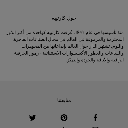
حول كارتييه
منذ تأسيسها في عام 1847، عُرفت كارتييه كواحدة من أكثر الدُور
المحترمة والمرموقة في العالم في مجال الصناعات الفاخرة.
واليوم، تشتهر الدار حول العالم بإبداعاتها من المجوهرات
والساعات والعطور الأكسسوارات الاستثنائية - رموز الحرفية
الراقية والأناقة والجودة والتميّز.
متابعتنا
ink Opens in New Tab
Visit us on Twitter
Link Opens in New Tab
Visit us on Pinterest
Link Opens in New Tab
Visit us on Facebook
ink Opens in New Tab
Visit us on Youtube
Link Opens in New Tab
Visit us on Tumblr
Link Opens in New Tab
Visit us on Instagram