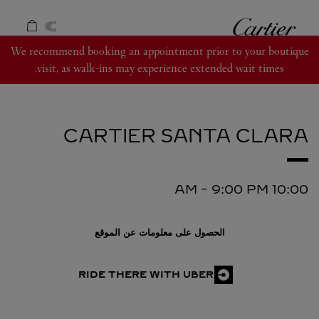
Skip to conten
كارتييه
Return to Na
We recommend booking an appointment prior to your boutique
visit, as walk-ins may experience extended wait times.
CARTIER
SANTA CLARA
-
9:00 PM
10:00 AM
الحصول على معلومات عن الموقع
RIDE THERE WITH UBER