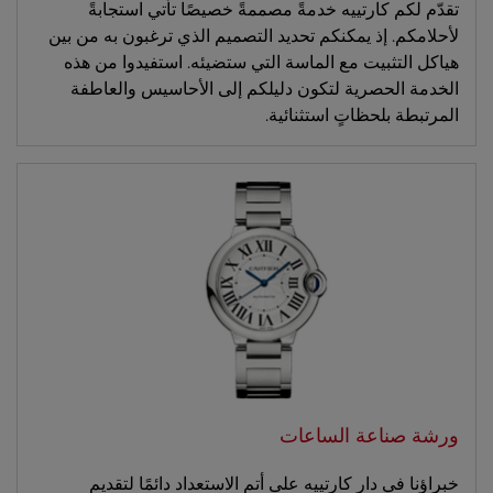
تقدّم لكم كارتييه خدمةً مصممةً خصيصًا تأتي استجابةً
لأحلامكم. إذ يمكنكم تحديد التصميم الذي ترغبون به من بين
هياكل التثبيت مع الماسة التي ستضيئه. استفيدوا من هذه
الخدمة الحصرية لتكون دليلكم إلى الأحاسيس والعاطفة
المرتبطة بلحظاتٍ استثنائية.
ورشة صناعة الساعات
خبراؤنا في دار كارتييه على أتم الاستعداد دائمًا لتقديم