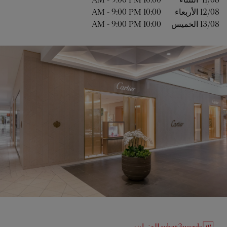
12/08 
الأربعاء
10:00 AM
9:00 PM
-
13/08 
الخميس
10:00 AM
9:00 PM
-
what3words
العنوان
: