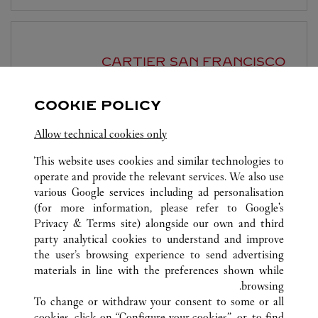
CARTIER
SAN FRANCISCO
-
6:00 PM
10:00 AM
COOKIE POLICY
199 Grant Avenue
Allow technical cookies only
This website uses cookies and similar technologies to
operate and provide the relevant services. We also use
various Google services including ad personalisation
(for more information, please refer to
Google's
Privacy & Terms site
) alongside our own and third
كافة مواقع كارتييه
الولايات المتحدة
CA
SANTA CLARA
party analytical cookies to understand and improve
2855 STEVENS CREEK BLVD.
the user’s browsing experience to send advertising
materials in line with the preferences shown while
browsing.
خدمة العملاء
To change or withdraw your consent to some or all
الاتصال بنا
cookies, click on “Configure your cookies”, or, to find