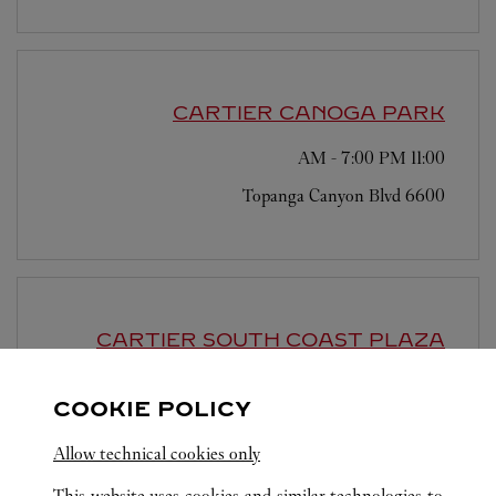
CARTIER
CANOGA PARK
-
7:00 PM
11:00 AM
6600 Topanga Canyon Blvd
CARTIER
SOUTH COAST PLAZA
-
7:00 PM
11:00 AM
COOKIE POLICY
3333 Bristol Street
Allow technical cookies only
This website uses cookies and similar technologies to