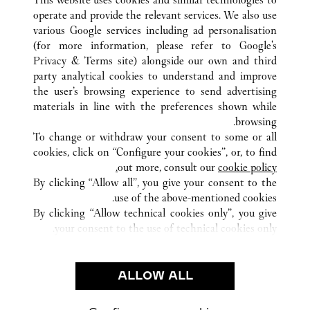
operate and provide the relevant services. We also use
various Google services including ad personalisation
(for more information, please refer to
Google's
Privacy & Terms site
) alongside our own and third
كافة مواقع كارتييه
الولايات المتحدة
CA
LOS ANGELES
party analytical cookies to understand and improve
LOS ANGELES INTERNATIONAL AIRPORT
the user’s browsing experience to send advertising
materials in line with the preferences shown while
browsing.
خدمة العملاء
To change or withdraw your consent to some or all
الاتصال بنا
cookies, click on “Configure your cookies”, or, to find
FAQ
out more, consult our
cookie policy.
By clicking “Allow all”, you give your consent to the
شركتنا
use of the above-mentioned cookies.
وظائف
By clicking “Allow technical cookies only”, you give
your consent to the use of technical cookies only.
البحث عن متجر
الشروط القانونية
ALLOW ALL
شروط الاستخدام
إشعار الخصوصية
شروط البيع