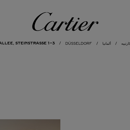
كارتييه
LLEE, STEINSTRASSE 1-3
ارتييه
ألمانيا
DÜSSELDORF