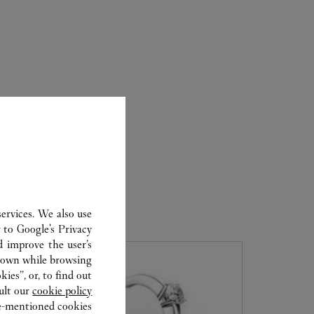
ervices. We also use
r to
Google's Privacy
d improve the user’s
hown while browsing.
ies”, or, to find out
ult our
cookie policy.
ve-mentioned cookies.