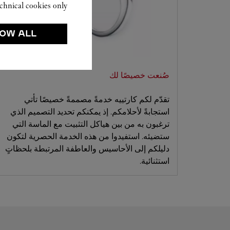
chnical cookies only.
OW ALL
صُنعت خصيصًا لك
تقدّم لكم كارتييه خدمةً مصممةً خصيصًا تأتي
استجابةً لأحلامكم. إذ يمكنكم تحديد التصميم الذي
ترغبون به من بين هياكل التثبيت مع الماسة التي
ستضيئه. استفيدوا من هذه الخدمة الحصرية لتكون
دليلكم إلى الأحاسيس والعاطفة المرتبطة بلحظاتٍ
استثنائية.