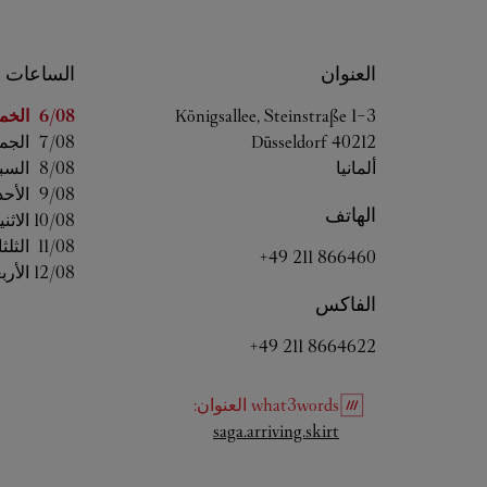
العنوان
الساعات
اليوم من ال
Königsallee, Steinstraße 1-3
6/08 
الخم
40212
Düsseldorf
7/08 
الجم
ألمانيا
8/08 
السب
9/08 
الأحد
الهاتف
10/08 
الاثن
11/08 
الثلثا
+49 211 866460
12/08 
الأرب
الفاكس
+49 211 8664622
what3words
العنوان
:
Link Opens in New Tab
saga.arriving.skirt