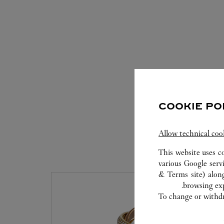
COOKIE PO
Allow technical coo
This website uses c
various Google serv
& Terms site
) alon
browsing exp
To change or withdra