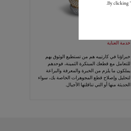
By clicking 
خدمة العناية
خبراؤنا في كارتييه هم من تستطيع الوثوق بهم
للتعامل مع قطعك المبتكرة الثمينة، فوحدهم
يملكون ما يلزم من الخبرة والمعرفة والبراعة
لتحليل وإصلاح قطع المجوهرات الخاصة بك، سواء
الحديثة منها أو التي تناقلتها الأجيال.