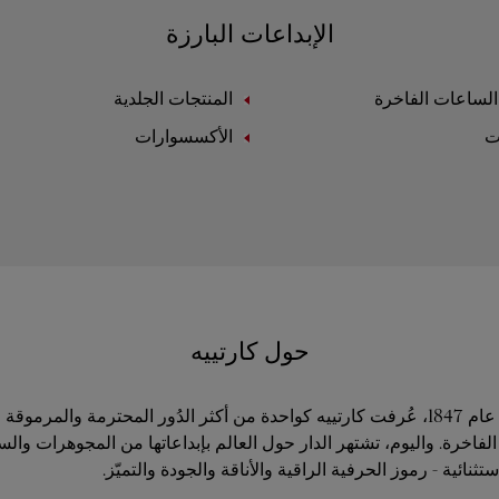
الإبداعات البارزة
لساعات الفاخرة
المنتجات الجلدية
ت
الأكسسوارات
حول كارتييه
منذ تأسيسها في عام 1847، عُرفت كارتييه كواحدة من أكثر الدُور المحترمة والمر
فاخرة. واليوم، تشتهر الدار حول العالم بإبداعاتها من المجوهرات وال
ثنائية - رموز الحرفية الراقية والأناقة والجودة والتميّز.