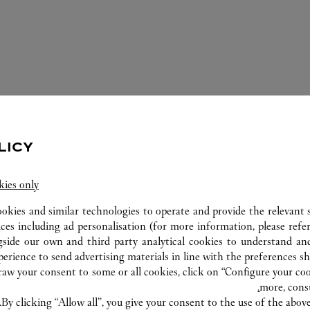
LICY
kies only
الخدمات المتوفّرة في متجر كارتييه هذا
ookies and similar technologies to operate and provide the relevant s
ices including ad personalisation (for more information, please refe
gside our own and third party analytical cookies to understand an
erience to send advertising materials in line with the preferences s
w your consent to some or all cookies, click on “Configure your cook
more, cons
By clicking “Allow all”, you give your consent to the use of the abo