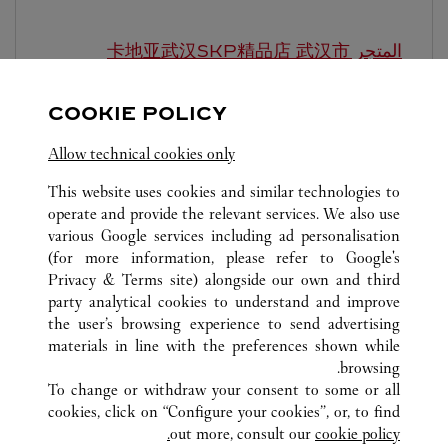
المتجر 卡地亚武汉SKP精品店
武汉市
-
10:00 PM
10:00 AM
COOKIE POLICY
湖北省
武汉市
武昌区
Allow technical cookies only
This website uses cookies and similar technologies to
operate and provide the relevant services. We also use
various Google services including ad personalisation
(for more information, please refer to
Google's
Privacy & Terms site
) alongside our own and third
كافة مواقع كارتييه
الصين
HUBEI
WUHAN
party analytical cookies to understand and improve
668 JINGHAN AVENUE
the user’s browsing experience to send advertising
materials in line with the preferences shown while
browsing.
خدمة العملاء
To change or withdraw your consent to some or all
الاتصال بنا
cookies, click on “Configure your cookies”, or, to find
FAQ
out more, consult our
cookie policy.