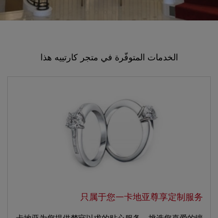
الخدمات المتوفّرة في متجر كارتييه هذا
只属于您—卡地亚尊享定制服务