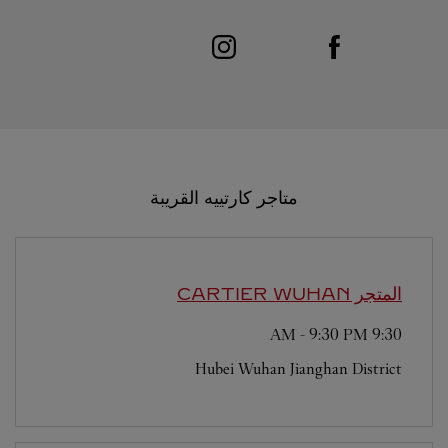
Link Opens in New Tab
Visit us on Instagram
Link Opens in New Tab
Visit us on Facebook
متاجر كارتييه القريبة
المتجر CARTIER
WUHAN
-
9:30 PM
9:30 AM
Hubei
Wuhan
Jianghan District