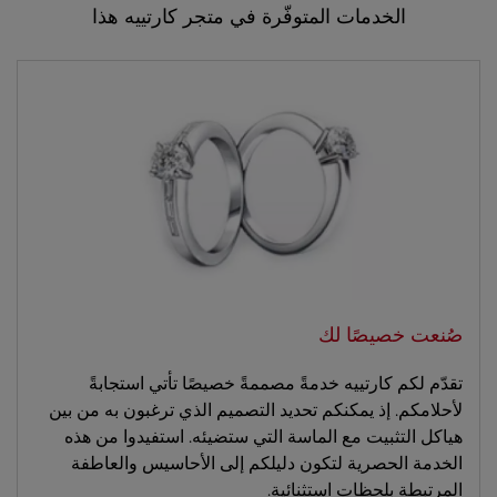
الخدمات المتوفّرة في متجر كارتييه هذا
صُنعت خصيصًا لك
تقدّم لكم كارتييه خدمةً مصممةً خصيصًا تأتي استجابةً
لأحلامكم. إذ يمكنكم تحديد التصميم الذي ترغبون به من بين
هياكل التثبيت مع الماسة التي ستضيئه. استفيدوا من هذه
الخدمة الحصرية لتكون دليلكم إلى الأحاسيس والعاطفة
المرتبطة بلحظاتٍ استثنائية.