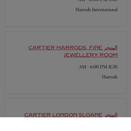
Harrods International
المتجر CARTIER
HARRODS, FINE
JEWELLERY ROOM
-
6:00 PM
11:30 AM
Harrods
المتجر CARTIER
LONDON SLOANE
STREET