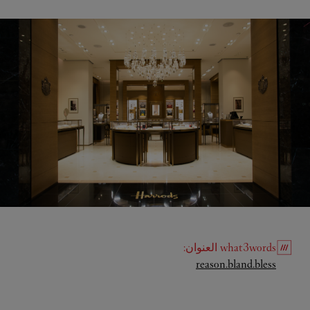
what3words
العنوان
:
Link Opens in New Tab
reason.bland.bless