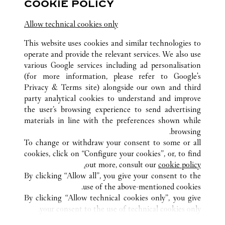
COOKIE POLICY
-
5:00 PM
11:00 AM
143-144 Sloane Street
Allow technical cookies only
This website uses cookies and similar technologies to
operate and provide the relevant services. We also use
various Google services including ad personalisation
(for more information, please refer to
Google's
Privacy & Terms site
) alongside our own and third
party analytical cookies to understand and improve
كافة مواقع كارتييه
المملكة المتحدة
LONDON
the user’s browsing experience to send advertising
HARRODS INTERNATIONAL
materials in line with the preferences shown while
browsing.
To change or withdraw your consent to some or all
CUSTOMER CARE
cookies, click on “Configure your cookies”, or, to find
CONTACT US
out more, consult our
cookie policy.
By clicking “Allow all”, you give your consent to the
OUR COMPANY
use of the above-mentioned cookies.
CAREERS
By clicking “Allow technical cookies only”, you give
your consent to the use of technical cookies only.
FIND A BOUTIQUE