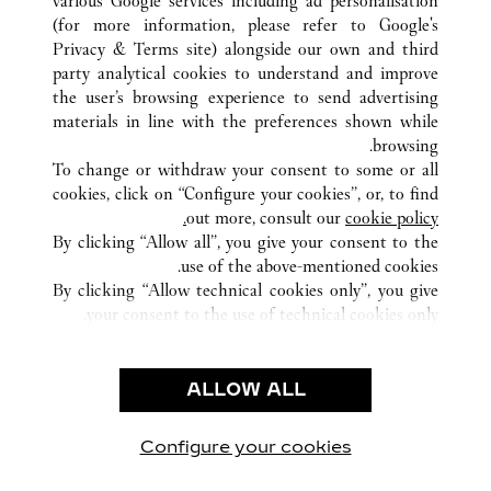
various Google services including ad personalisation
(for more information, please refer to
Google's
Privacy & Terms site
) alongside our own and third
party analytical cookies to understand and improve
كافة مواقع كارتييه
الإمارات العربية المتحدة
DUBAI
DUBAI
the user’s browsing experience to send advertising
DUBAI MALL GRAND ATRIUM
materials in line with the preferences shown while
browsing.
To change or withdraw your consent to some or all
CUSTOMER CARE
cookies, click on “Configure your cookies”, or, to find
CONTACT US
out more, consult our
cookie policy.
By clicking “Allow all”, you give your consent to the
OUR COMPANY
use of the above-mentioned cookies.
CAREERS
By clicking “Allow technical cookies only”, you give
your consent to the use of technical cookies only.
FIND A BOUTIQUE
LEGAL AREA
ALLOW ALL
TERMS OF USE
PRIVACY POLICY
CONDITIONS OF SALE
Configure your cookies