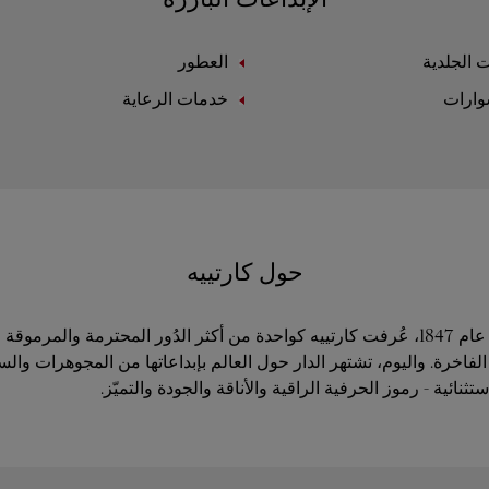
ت الجلدية
العطور
وارات
خدمات الرعاية
حول كارتييه
منذ تأسيسها في عام 1847، عُرفت كارتييه كواحدة من أكثر الدُور المحترمة والمر
فاخرة. واليوم، تشتهر الدار حول العالم بإبداعاتها من المجوهرات وال
ثنائية - رموز الحرفية الراقية والأناقة والجودة والتميّز.