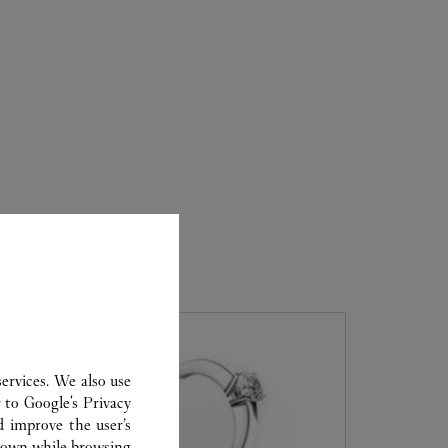
ervices. We also use
r to
Google's Privacy
d improve the user’s
hown while browsing.