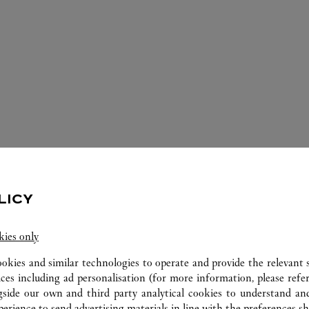
الخدمات المتوفّرة في متجر كارتييه هذا
LICY
kies only
ookies and similar technologies to operate and provide the relevant s
ices including ad personalisation (for more information, please refe
gside our own and third party analytical cookies to understand an
erience to send advertising materials in line with the preferences s