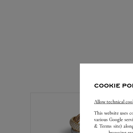
COOKIE PO
Allow technical coo
This website uses c
various Google serv
& Terms site
) alon
browsing exp