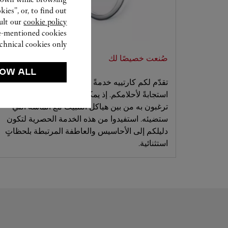
ies”, or, to find out
ult our
cookie policy.
ve-mentioned cookies.
chnical cookies only.
صُنعت خصيصًا لك
OW ALL
تقدّم لكم كارتييه خدمةً مصممةً خصيصًا تأتي
استجابةً لأحلامكم. إذ يمكنكم تحديد التصميم الذي
ترغبون به من بين هياكل التثبيت مع الماسة التي
ستضيئه. استفيدوا من هذه الخدمة الحصرية لتكون
دليلكم إلى الأحاسيس والعاطفة المرتبطة بلحظاتٍ
استثنائية.