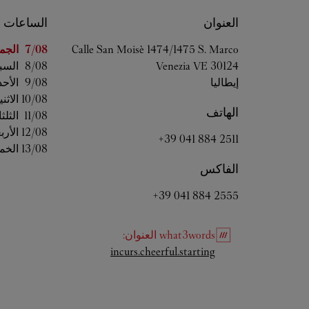
العنوان
الساعات
اليوم من ال
Calle San Moisè 1474/1475 S. Marco
7/08 
الجم
30124
VE
Venezia
8/08 
السب
إيطاليا
9/08 
الأحد
10/08 
الاثن
الهاتف
11/08 
الثلثا
12/08 
الأرب
+39 041 884 2511
13/08 
الخم
الفاكس
+39 041 884 2555
what3words
العنوان
:
Link Opens in New Tab
incurs.cheerful.starting