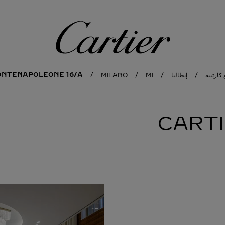
كارتييه
ONTENAPOLEONE 16/A
كارتييه
إيطاليا
MI
MILANO