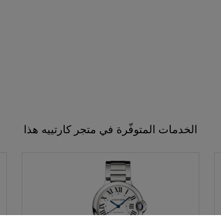
الخدمات المتوفّرة في متجر كارتييه هذا