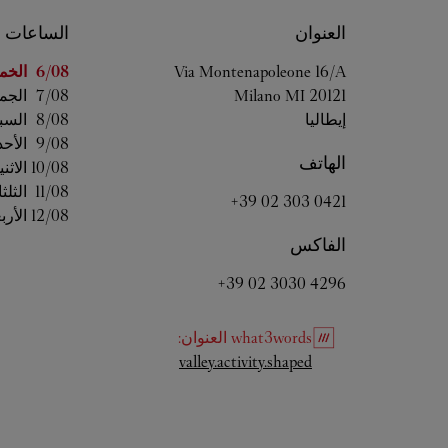
العنوان
الساعات
اليوم من ال
Via Montenapoleone 16/A
6/08 
الخم
20121
MI
Milano
7/08 
الجم
إيطاليا
8/08 
السب
9/08 
الأحد
الهاتف
10/08 
الاثن
11/08 
الثلثا
+39 02 303 0421
12/08 
الأرب
الفاكس
+39 02 3030 4296
what3words
العنوان
:
Link Opens in New Tab
valley.activity.shaped