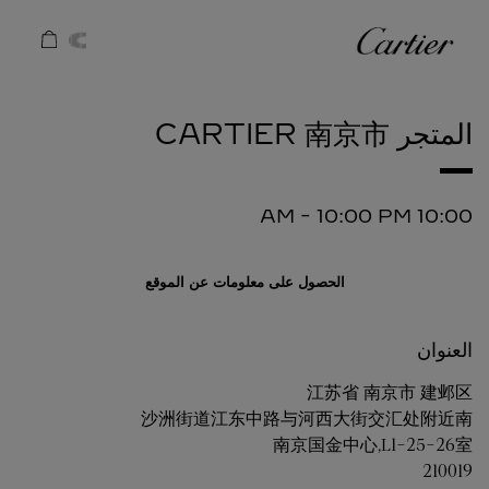
Skip to conten
كارتييه
Return to Na
المتجر CARTIER
南京市
-
10:00 PM
10:00 AM
الحصول على معلومات عن الموقع
العنوان
江苏省
南京市
建邺区
沙洲街道江东中路与河西大街交汇处附近南
南京国金中心,L1-25-26室
210019